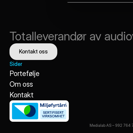
Totalleverandør av audio
Kontakt oss
Sider
Portefølje
Portefølje
Om oss
Om oss
Kontakt
Kontakt
Medialab AS – 992 764 732        