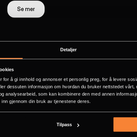
Se mer
Navn
*
rsmål?
Detaljer
Email
*
een din videre? 
ookies
v informasjonen 
 for å gi innhold og annonser et personlig preg, for å levere sos
deler dessuten informasjon om hvordan du bruker nettstedet vårt,
Telefon
og analysearbeid, som kan kombinere den med annen informasjon d
Håkon VII gate 23 c
 inn gjennom din bruk av tjenestene deres.
Post@medialab.no
Medling
*
900 91 212
Tilpass