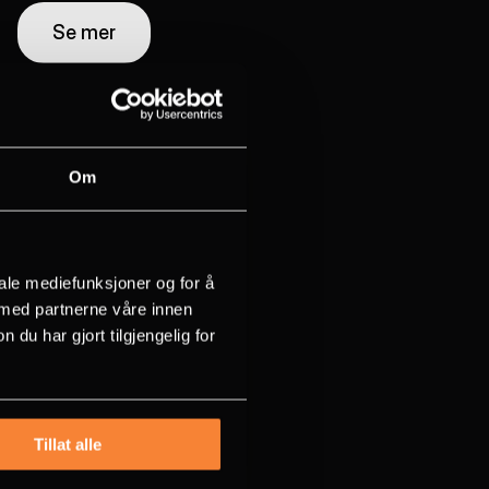
Se mer
Om
iale mediefunksjoner og for å
 med partnerne våre innen
u har gjort tilgjengelig for
Tillat alle