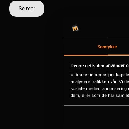
Se mer
Kontakt
Har du noen spø
Samtykke
Har du spørsmål eller vil du utforske id
Denne nettsiden anvender c
Ta gjerne kontakt med oss ved hjelp a
Vi bruker informasjonskapsler
analysere trafikken vår. Vi 
nedenfor.
sosiale medier, annonsering 
Kontor
dem, eller som de har samlet
Email
Telephone