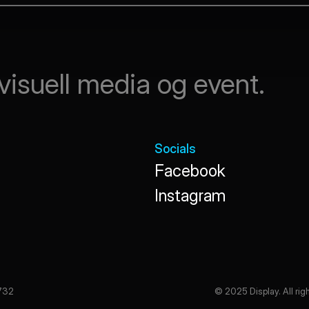
visuell media og event.
Socials
Facebook
Facebook
Instagram
Instagram
                                                                                         © 2025 Display